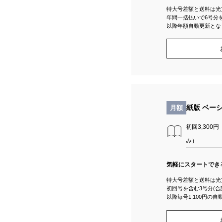
特大号差額と送料は光
年間一括払いで6号分を
以降年額自動更新とな
紙版 ベー
月額
初回3,300
み）
気軽にスタートでき
特大号差額と送料は光
初回号を含む3号分(合
以降毎号1,100円の