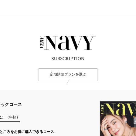
定期購読プランを選ぶ
シックコース
税込）（年額）
のところを
お得に購入できるコース