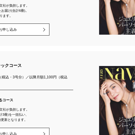
文社が負担します。
お届け(合計6冊)。
ります。
お申し込み
シックコース
円（税込・3号分）／以降月額1,100円（税込
るコース
文社が負担します。
計3冊)を一括払い、
自動更新となります。
お申し込み