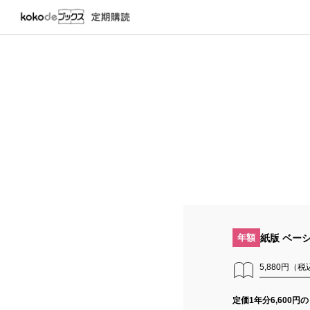
紙版 ベー
年額
5,880円（
定価1年分6,600円